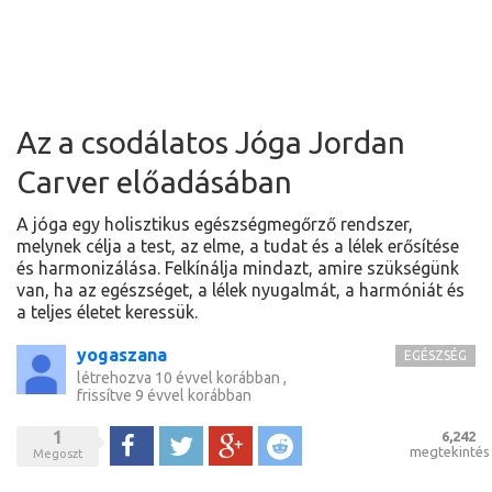
Az a csodálatos Jóga Jordan
Carver előadásában
A jóga egy holisztikus egészségmegőrző rendszer,
melynek célja a test, az elme, a tudat és a lélek erősítése
és harmonizálása. Felkínálja mindazt, amire szükségünk
van, ha az egészséget, a lélek nyugalmát, a harmóniát és
a teljes életet keressük.
yogaszana
EGÉSZSÉG
létrehozva
10 évvel korábban
,
frissítve
9 évvel korábban
1
6,242
Megoszt
Tweet
Google+
Reddit
megtekintés
Megoszt