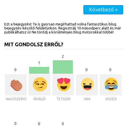
Következő »
Ezt a bejegyzést Te is gyorsan megírhattad volna fantasztikus blog
bejegyzés-készítő felületünkön. Regisztrálj 10 másodperc alatt és már
publikálhatsz is! Ne törődj a körülményes blog motorokkal többé!
MIT GONDOLSZ ERRŐL?
2
1
0
0
0
NAGYSZERŰ!
KIVÁLÓ!
TETSZIK!
HIHI
VICCES!
0
0
0