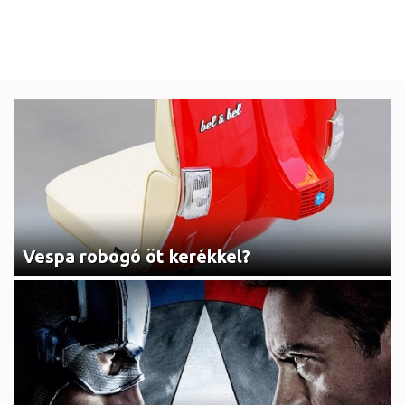
Vespa robogó öt kerékkel?