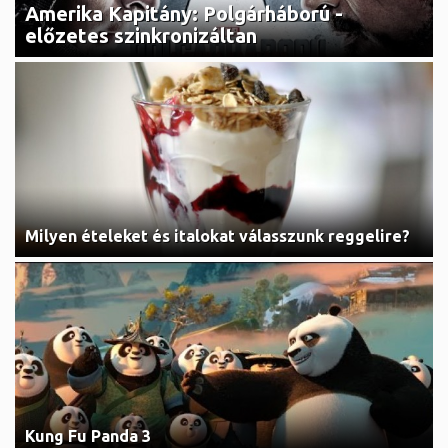
Amerika Kapitány: Polgárháború -
előzetes szinkronizáltan
Milyen ételeket és italokat válasszunk reggelire?
Kung Fu Panda 3