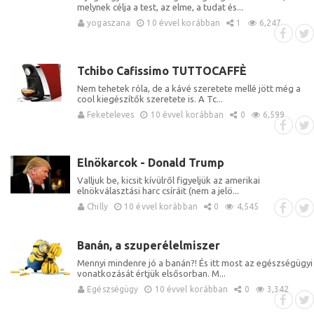
melynek célja a test, az elme, a tudat és...
yogaszana
10 évvel korábban
1
6,247
Tchibo Cafissimo TUTTOCAFFÈ
Nem tehetek róla, de a kávé szeretete mellé jött még a
cool kiegészítők szeretete is. A Tc...
Feketeleves
10 évvel korábban
0
6,599
Elnökarcok - Donald Trump
Valljuk be, kicsit kívülről figyeljük az amerikai
elnökválasztási harc csíráit (nem a jelö...
Chilly
10 évvel korábban
0
4,545
Banán, a szuperélelmiszer
Mennyi mindenre jó a banán?! És itt most az egészségügyi
vonatkozását értjük elsősorban. M...
Egészségügy
10 évvel korábban
0
3,342