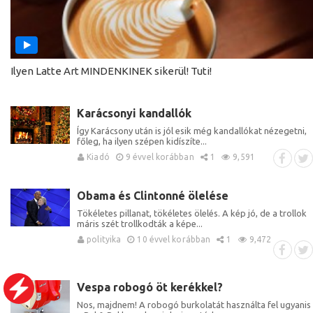
Ilyen Latte Art MINDENKINEK sikerül! Tuti!
Karácsonyi kandallók
Így Karácsony után is jól esik még kandallókat nézegetni,
főleg, ha ilyen szépen kidíszíte...
Kiadó
9 évvel korábban
1
9,591
Obama és Clintonné ölelése
Tökéletes pillanat, tökéletes ölelés. A kép jó, de a trollok
máris szét trollkodták a képe...
polityika
10 évvel korábban
1
9,472
Vespa robogó öt kerékkel?
Nos, majdnem! A robogó burkolatát használta fel ugyanis