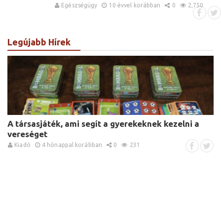
Egészségügy
10 évvel korábban
0
2,750
Legújabb Hírek
A társasjáték, ami segít a gyerekeknek kezelni a
vereséget
Kiadó
4 hónappal korábban
0
231