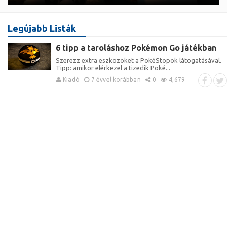
Legújabb Listák
6 tipp a taroláshoz Pokémon Go játékban
Szerezz extra eszközöket a PokéStopok látogatásával.
Tipp: amikor elérkezel a tizedik Poké...
Kiadó
7 évvel korábban
0
4,679