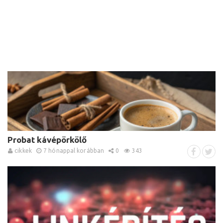
Probat kávépörkölő
cikkek
7 hónappal korábban
0
343