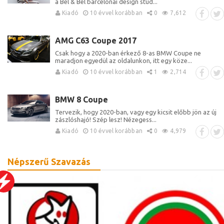
a Bel & Bel barcelonai design stúd...
Kiadó
10 évvel korábban
0
7,612
AMG C63 Coupe 2017
Csak hogy a 2020-ban érkező 8-as BMW Coupe ne
maradjon egyedül az oldalunkon, itt egy köze...
Kiadó
10 évvel korábban
1
2,714
BMW 8 Coupe
Tervezik, hogy 2020-ban, vagy egy kicsit előbb jön az új
zászlóshajó! Szép lesz! Nézegess...
Kiadó
10 évvel korábban
0
4,979
Népszerű Szavazás