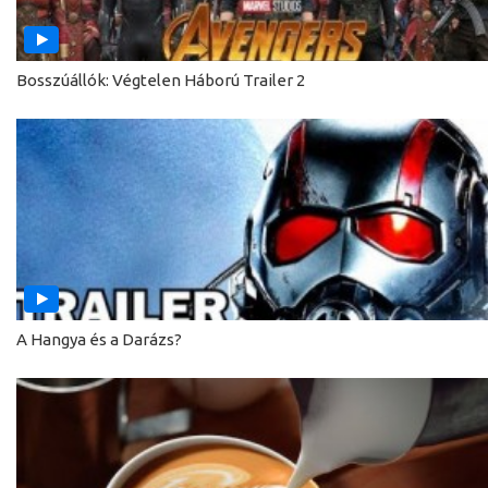
Bosszúállók: Végtelen Háború Trailer 2
A Hangya és a Darázs?