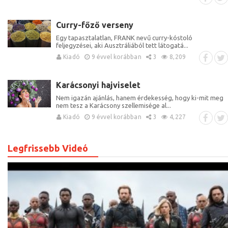
Curry-főző verseny
Egy tapasztalatlan, FRANK nevű curry-kóstoló
feljegyzései, aki Ausztráliából tett látogatá...
Kiadó
9 évvel korábban
3
8,209
Karácsonyi hajviselet
Nem igazán ajánlás, hanem érdekesség, hogy ki-mit meg
nem tesz a Karácsony szellemisége al...
Kiadó
9 évvel korábban
3
4,227
Legfrissebb Videó