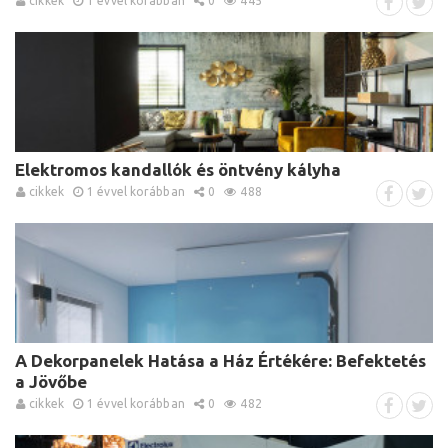
cikkek
1 évvel korábban
0
445
Elektromos kandallók és öntvény kályha
cikkek
1 évvel korábban
0
488
A Dekorpanelek Hatása a Ház Értékére: Befektetés
a Jövőbe
cikkek
1 évvel korábban
0
482