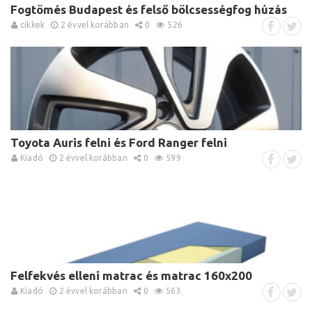
Fogtömés Budapest és felső bölcsességfog húzás
cikkek
2 évvel korábban
0
526
Toyota Auris felni és Ford Ranger felni
Kiadó
2 évvel korábban
0
599
Felfekvés elleni matrac és matrac 160x200
Kiadó
2 évvel korábban
0
563