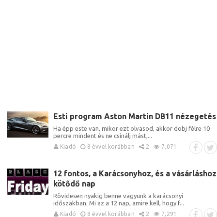
Esti program Aston Martin DB11 nézegetés
Ha épp este van, mikor ezt olvasod, akkor dobj félre 10
percre mindent és ne csinálj mást,...
Kiadó
8 évvel korábban
2
7,071
12 fontos, a Karácsonyhoz, és a vásárláshoz
kötődő nap
Rövidesen nyakig benne vagyunk a karácsonyi
időszakban. Mi az a 12 nap, amire kell, hogy f...
Kiadó
8 évvel korábban
2
7,291