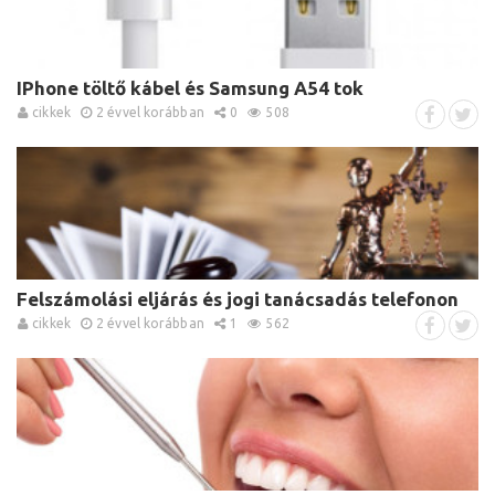
IPhone töltő kábel és Samsung A54 tok
cikkek
2 évvel korábban
0
508
Felszámolási eljárás és jogi tanácsadás telefonon
cikkek
2 évvel korábban
1
562