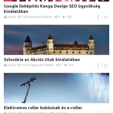
Google linképítés Kanga Design SEO ügynökség
kínálatában
Kiadó
9 hónappal korábban
0
328
Szlovákia az Akciós Utak kínálatában
Kiadó
10 hónappal korábban
0
344
Elektromos roller bukósisak és e-roller