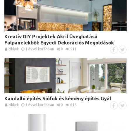
Kreatív DIY Projektek Akril Üveghatású
Falpanelekből: Egyedi Dekorációs Megoldások
cikkek
1 évvel korábban
0
511
Kandalló építés Siófok és kémény építés Gyál
cikkek
1 évvel korábban
0
615