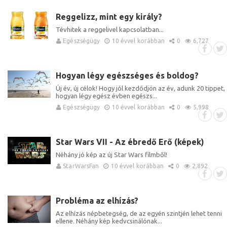
Reggelizz, mint egy király?
Tévhitek a reggelivel kapcsolatban...
Egészségügy
10 évvel korábban
0
6,727
Hogyan légy egészséges és boldog?
Új év, új célok! Hogy jól kezdődjön az év, adunk 20 tippet,
hogyan légy egész évben egészs...
Egészségügy
10 évvel korábban
0
5,998
Star Wars VII - Az ébredő Erő (képek)
Néhány jó kép az új Star Wars filmből!
StarWarsFan
10 évvel korábban
0
2,892
Probléma az elhízás?
Az elhízás népbetegség, de az egyén szintjén lehet tenni
ellene. Néhány kép kedvcsinálónak...