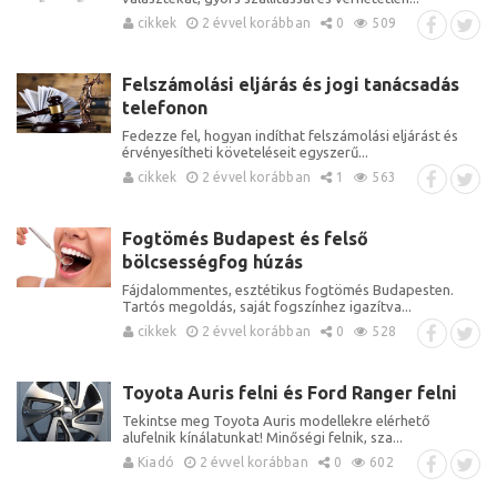
cikkek
2 évvel korábban
0
509
Felszámolási eljárás és jogi tanácsadás
telefonon
Fedezze fel, hogyan indíthat felszámolási eljárást és
érvényesítheti követeléseit egyszerű...
cikkek
2 évvel korábban
1
563
Fogtömés Budapest és felső
bölcsességfog húzás
Fájdalommentes, esztétikus fogtömés Budapesten.
Tartós megoldás, saját fogszínhez igazítva...
cikkek
2 évvel korábban
0
528
Toyota Auris felni és Ford Ranger felni
Tekintse meg Toyota Auris modellekre elérhető
alufelnik kínálatunkat! Minőségi felnik, sza...
Kiadó
2 évvel korábban
0
602