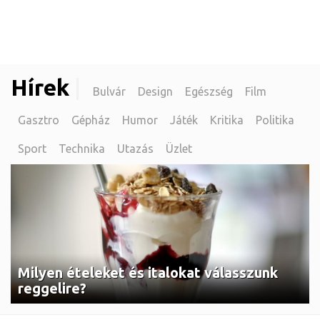
Hírek
|
Bulvár
Design
Egészség
Film
Gasztro
Gépház
Humor
Játék
Kritika
Politika
Sport
Technika
Utazás
Üzlet
Milyen ételeket és italokat válasszunk
reggelire?