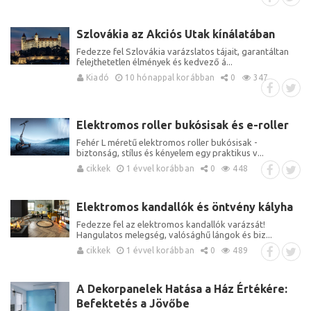
Szlovákia az Akciós Utak kínálatában
Fedezze fel Szlovákia varázslatos tájait, garantáltan
felejthetetlen élmények és kedvező á...
Kiadó
10 hónappal korábban
0
347
Elektromos roller bukósisak és e-roller
Fehér L méretű elektromos roller bukósisak -
biztonság, stílus és kényelem egy praktikus v...
cikkek
1 évvel korábban
0
448
Elektromos kandallók és öntvény kályha
Fedezze fel az elektromos kandallók varázsát!
Hangulatos melegség, valósághű lángok és biz...
cikkek
1 évvel korábban
0
489
A Dekorpanelek Hatása a Ház Értékére:
Befektetés a Jövőbe