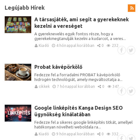
Legújabb Hírek
A társasjáték, ami segít a gyerekeknek
kezelni a vereséget
A gyereknevelés egyik fontos része, hogy a
gyerekekmegtanulják kezelni a kudarcot, a veres...
Kiadó
4 hónappal korábban
0
232
Probat kávépörkölő
Fedezze fel a forradalmi PROBAT kávépörkölő
hidrogén technológiát, amely megváltoztatja a...
cikkek
7 hónappal korábban
0
347
Google linképítés Kanga Design SEO
ügynökség kínálatában
Fedezze fel a sikeres google linképítés titkát, amellyel
hatékonyan növelheti weboldala ra...
Kiadó
9 hónappal korábban
0
332