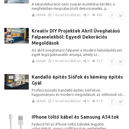
A lakásdekoráció nem csupán esztétikai kérdés; a
megfelelően megválasztott dekorpanelek, p...
cikkek
1 évvel korábban
0
483
Kreatív DIY Projektek Akril Üveghatású
Falpanelekből: Egyedi Dekorációs
Megoldások
Az akril üveghatású falpanel a modern belsőépítészet
egyik legizgalmasabb anyaga, amely sz...
cikkek
1 évvel korábban
0
512
Kandalló építés Siófok és kémény építés
Gyál
Professzionális kandalló építés Siófokon:
hagyományos és modern megoldások az otthonok stí...
cikkek
1 évvel korábban
0
616
IPhone töltő kábel és Samsung A54 tok
Fedezd fel az iPhone töltő kábelek legjobb
választékát, gyors szállítással és verhetetlen...