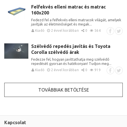
Felfekvés elleni matrac és matrac
160x200
Fedezd fel a felfekvés elleni matracok világát, amelyek
javítják az életminőséget és megak...
Kiadó
2 évvel korábban
0
564
Szélvédő repedés javítás és Toyota
Corolla szélvédő árak
Fedezze fel, hogyan javíttathatja meg szélvédő
repedését gyorsan és hatékonyan! Tudjon meg...
Kiadó
2 évvel korábban
0
919
TOVÁBBIAK BETÖLTÉSE
Kapcsolat