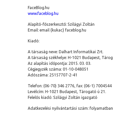
FaceBlog.hu
www.faceblog.hu
Alapító-főszerkesztő:
Szilágyi Zoltán
Email:
email {kukac} faceblog.hu
Kiadó:
A társaság neve: Dalhart Informatikai Zrt.
A társaság székhelye: H-1021 Budapest, Tároga
Az alapítás időpontja: 2015. 03. 03.
Cégjegyzék száma: 01-10-048051
Adószáma: 25157707-2-41
Telefon: (06-70) 346 2776, fax: (06-1) 7004544
Levélcím: H-1021 Budapest, Tárogató ú 21.
Felelős kiadó: Szilágyi Zoltán igazgató
Adatkezelési nyilvántartási szám:
folyamatban