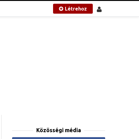
Létrehoz
Közösségi média