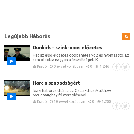
Legújabb Háborús
Dunkirk - szinkronos előzetes
Hát az első előzetes döbbenetes volt és nyomasztó. Ez
sem oldotta nagyon a feszültséget. K...
Kiadó
9 évvel korábban
0
1,246
Harc a szabadságért
Igazi háborús dráma az Oscar-díjas Matthew
McConaughey főszereplésével.
Kiadó
10 évvel korábban
0
1,288