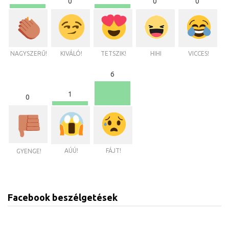
0
0
0
NAGYSZERŰ!
KIVÁLÓ!
TETSZIK!
HIHI
VICCES!
6
1
0
AÚÚ!
FÁJT!
GYENGE!
Facebook beszélgetések