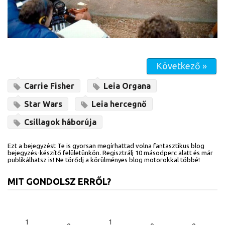
Következő »
Carrie Fisher
Leia Organa
Star Wars
Leia hercegnő
Csillagok háborúja
Ezt a bejegyzést Te is gyorsan megírhattad volna fantasztikus blog
bejegyzés-készítő felületünkön. Regisztrálj 10 másodperc alatt és már
publikálhatsz is! Ne törődj a körülményes blog motorokkal többé!
MIT GONDOLSZ ERRŐL?
1
1