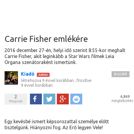
Carrie Fisher emlékére
2016 december 27-én, helyi idő szerint 8:55-kor meghalt
Carrie Fisher, akit leginkább a Star Wars filmek Leia
Organa szenátoraként ismertünk.
Kiadó
BULVÁR
Admin
létrehozva
9 évvel korábban
, frissítve
9 évvel korábban
2
6,869
Megoszt
Tweet
Google+
Reddit
megtekintés
Megoszt
Egy kevésbé ismert képsorozattal személye előtt
tisztelgünk. Hiányozni fog. Az Erő legyen Vele!