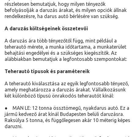
részletesen bemutatjuk, hogy milyen tényezők
befolyásolják a daruzás árakat, és milyen opciók állnak
rendelkezésre, ha darus autó bérlésére van szükség.
A daruzás költségeinek összetevői
A daruzás ára több tényezőtől függ, mint például a
teherautó mérete, a munka időtartama, a munkaterület
behajtási engedélyei és a szükséges kiegészítők. Az
alábbiakban bemutatjuk a legfontosabb szempontokat:
Teherautó típusok és paramétereik
A teherautó kiválasztása az egyik legfontosabb tényező,
amely meghatározza a daruzás árakat. Vállalkozásunk
két különböző típusú önrakodós teherautót kínál:
● MAN LE: 12 tonna össztömegű, nyakdarus autó. Ez a
jármű kedvező árat kínál Budapesten belüli daruzásra.
Raksúlya 5 tonna, és függőlegesen akár 10 méterig képes
daruzni.