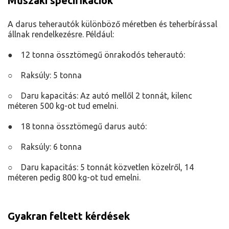
Műszaki specifikációk
A darus teherautók különböző méretben és teherbírással
állnak rendelkezésre. Például:
● 12 tonna össztömegű önrakodós teherautó:
○ Raksúly: 5 tonna
○ Daru kapacitás: Az autó mellől 2 tonnát, kilenc
méteren 500 kg-ot tud emelni.
● 18 tonna össztömegű darus autó:
○ Raksúly: 6 tonna
○ Daru kapacitás: 5 tonnát közvetlen közelről, 14
méteren pedig 800 kg-ot tud emelni.
Gyakran feltett kérdések