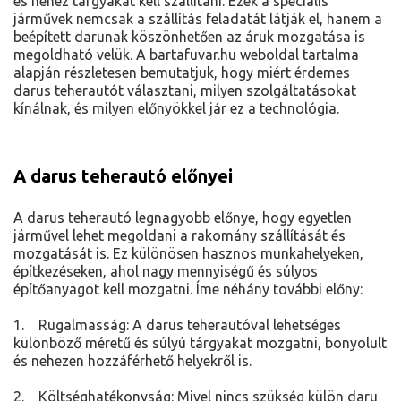
és nehéz tárgyakat kell szállítani. Ezek a speciális
járművek nemcsak a szállítás feladatát látják el, hanem a
beépített darunak köszönhetően az áruk mozgatása is
megoldható velük. A bartafuvar.hu weboldal tartalma
alapján részletesen bemutatjuk, hogy miért érdemes
darus teherautót választani, milyen szolgáltatásokat
kínálnak, és milyen előnyökkel jár ez a technológia.
A darus teherautó előnyei
A darus teherautó legnagyobb előnye, hogy egyetlen
járművel lehet megoldani a rakomány szállítását és
mozgatását is. Ez különösen hasznos munkahelyeken,
építkezéseken, ahol nagy mennyiségű és súlyos
építőanyagot kell mozgatni. Íme néhány további előny:
1. Rugalmasság: A darus teherautóval lehetséges
különböző méretű és súlyú tárgyakat mozgatni, bonyolult
és nehezen hozzáférhető helyekről is.
2. Költséghatékonyság: Mivel nincs szükség külön daru