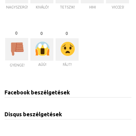
NAGYSZERŰ!
KIVÁLÓ!
TETSZIK!
HIHI
VICCES!
0
0
0
AÚÚ!
FÁJT!
GYENGE!
Facebook beszélgetések
Disqus beszélgetések