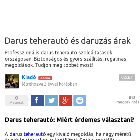
Darus teherautó és daruzás árak
Professzionális darus teherautó szolgáltatások
országosan. Biztonságos és gyors szállítás, rugalmas
megoldások. Tudjon meg többet most!
Kiadó
ÜZLET
Admin
létrehozva
2 évvel korábban
0
818
Megoszt
Tweet
Google+
Reddit
megtekintés
Megoszt
Darus teherautó: Miért érdemes választani?
A
darus teherautó
egy kiváló megoldás, ha nagy méretű