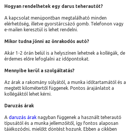
Hogyan rendelhetek egy darus teherautót?
A kapcsolat menüpontban megtalálható minden
elérhetőség, illetve gyorstárcsázó gomb. Telefonon vagy
e-mailen keresztül is lehet rendelni.
Mikor tudna jönni az önrakodós autó?
Akár 1-2 órán belül is a helyszínen lehetnek a kollégák, de
érdemes előre lefoglalni az időpontokat.
Mennyibe kerül a szolgáltatás?
Az árak a rakomány súlyától, a munka időtartamától és a
megtett kilométertől függenek. Pontos árajánlatot a
kollégáktól lehet kérni.
Daruzás árak
A
daruzás árak
nagyban függenek a használt teherautó
típusától és a munka jellemzőitől, így fontos alaposan
tájékozódni, mielőtt döntést hozunk. Ebben a cikkben