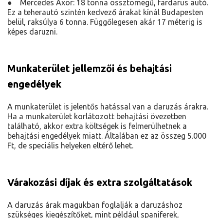
● Mercedes Axor: 18 tonna össztömegű, fardarus autó.
Ez a teherautó szintén kedvező árakat kínál Budapesten
belül, raksúlya 6 tonna. Függőlegesen akár 17 méterig is
képes daruzni.
Munkaterület jellemzői és behajtási
engedélyek
A munkaterület is jelentős hatással van a daruzás árakra.
Ha a munkaterület korlátozott behajtási övezetben
található, akkor extra költségek is felmerülhetnek a
behajtási engedélyek miatt. Általában ez az összeg 5.000
Ft, de speciális helyeken eltérő lehet.
Várakozási díjak és extra szolgáltatások
A daruzás árak magukban foglalják a daruzáshoz
szükséges kiegészítőket, mint például spaniferek,